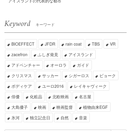
アイスランドの代表的な都市
Keyword
キーワード
BIOEFFECT
JFDR
rain coat
TBS
VR
zacefron
ふしぎ発見
アイスランド
アドベンチャー
オーロラ
ガイド
クリスマス
サッカー
シガーロス
ビョーク
ボディケア
ユーロ2016
レイキャヴィーク
俳優
化粧品
北欧映画
名古屋
大島優子
映画
映画監督
植物由来EGF
氷河
独立記念日
自然
音楽