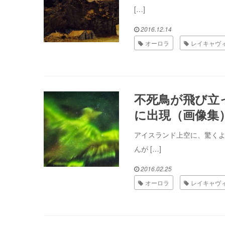
[…]
2016.12.14
オーロラ
レイキャヴ
不死鳥が飛び立
に出現（画像集
アイスランド上空に、驚くよ
んが […]
2016.02.25
オーロラ
レイキャヴ