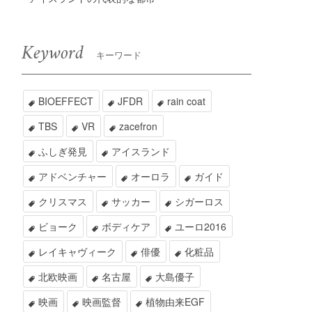
Keyword
キーワード
BIOEFFECT
JFDR
rain coat
TBS
VR
zacefron
ふしぎ発見
アイスランド
アドベンチャー
オーロラ
ガイド
クリスマス
サッカー
シガーロス
ビョーク
ボディケア
ユーロ2016
レイキャヴィーク
俳優
化粧品
北欧映画
名古屋
大島優子
映画
映画監督
植物由来EGF