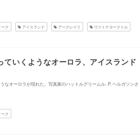
ィーク
アイスランド
アークレイリ
ヴァトナヨークトル
っていくようなオーロラ、アイスランド
）
うなオーロラが現れた。写真家のハットルグリームル. P. ヘルガソンさ
ィーク