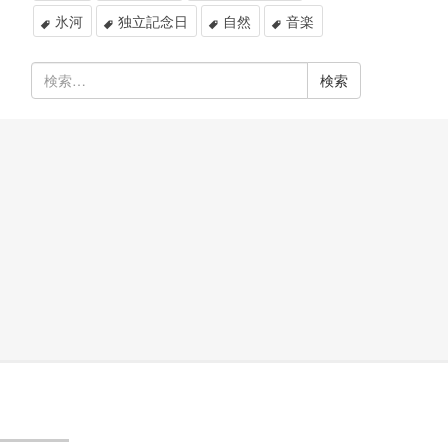
氷河
独立記念日
自然
音楽
検
索: