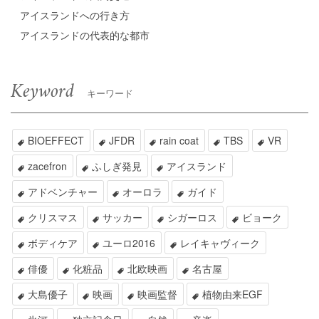
アイスランドへの行き方
アイスランドの代表的な都市
Keyword
キーワード
BIOEFFECT
JFDR
rain coat
TBS
VR
zacefron
ふしぎ発見
アイスランド
アドベンチャー
オーロラ
ガイド
クリスマス
サッカー
シガーロス
ビョーク
ボディケア
ユーロ2016
レイキャヴィーク
俳優
化粧品
北欧映画
名古屋
大島優子
映画
映画監督
植物由来EGF