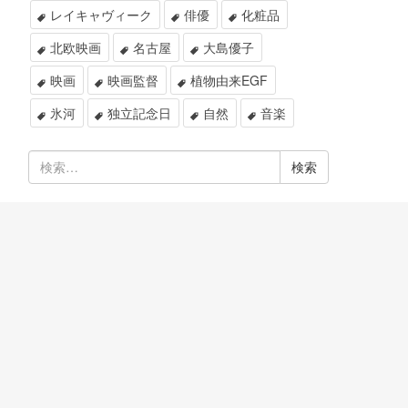
レイキャヴィーク
俳優
化粧品
北欧映画
名古屋
大島優子
映画
映画監督
植物由来EGF
氷河
独立記念日
自然
音楽
検
索: