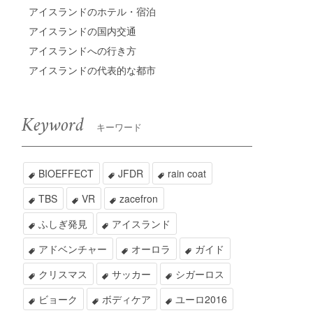
アイスランドのホテル・宿泊
アイスランドの国内交通
アイスランドへの行き方
アイスランドの代表的な都市
Keyword
キーワード
BIOEFFECT
JFDR
rain coat
TBS
VR
zacefron
ふしぎ発見
アイスランド
アドベンチャー
オーロラ
ガイド
クリスマス
サッカー
シガーロス
ビョーク
ボディケア
ユーロ2016