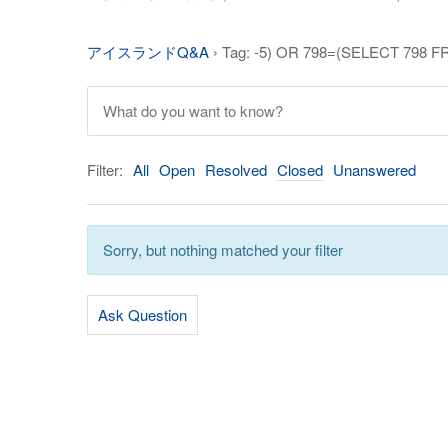
アイスランドQ&A
›
Tag: -5) OR 798=(SELECT 798 
Filter:
All
Open
Resolved
Closed
Unanswered
Sorry, but nothing matched your filter
Ask Question