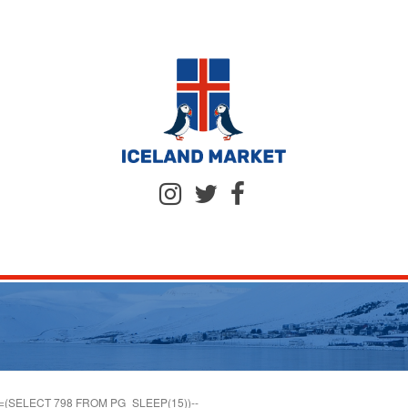
8=(SELECT 798 FROM PG_SLEEP(15))--