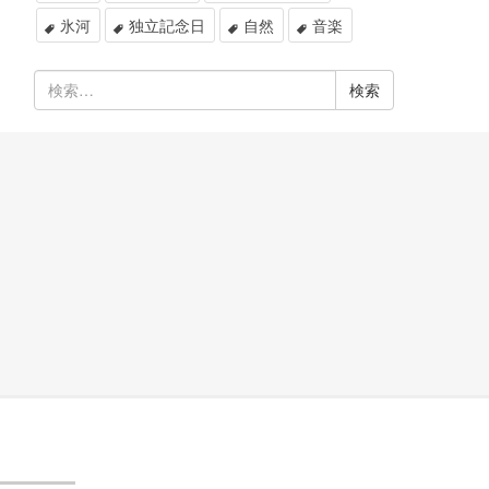
氷河
独立記念日
自然
音楽
検
索: