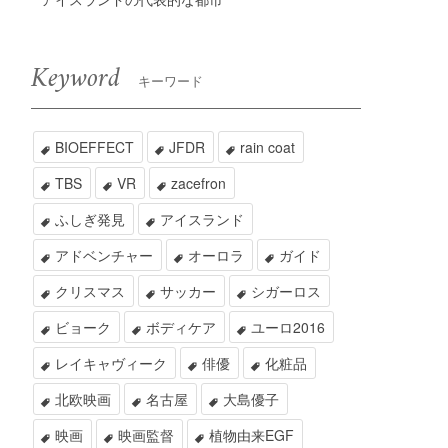
Keyword
キーワード
BIOEFFECT
JFDR
rain coat
TBS
VR
zacefron
ふしぎ発見
アイスランド
アドベンチャー
オーロラ
ガイド
>
クリスマス
サッカー
シガーロス
ビョーク
ボディケア
ユーロ2016
レイキャヴィーク
俳優
化粧品
北欧映画
名古屋
大島優子
映画
映画監督
植物由来EGF