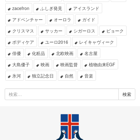
zacefron
ふしぎ発見
アイスランド
アドベンチャー
オーロラ
ガイド
クリスマス
サッカー
シガーロス
ビョーク
ボディケア
ユーロ2016
レイキャヴィーク
俳優
化粧品
北欧映画
名古屋
大島優子
映画
映画監督
植物由来EGF
氷河
独立記念日
自然
音楽
検
索: