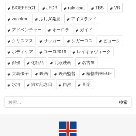
BIOEFFECT
JFDR
rain coat
TBS
VR
zacefron
ふしぎ発見
アイスランド
アドベンチャー
オーロラ
ガイド
クリスマス
サッカー
シガーロス
ビョーク
ボディケア
ユーロ2016
レイキャヴィーク
俳優
化粧品
北欧映画
名古屋
大島優子
映画
映画監督
植物由来EGF
氷河
独立記念日
自然
音楽
検
索: