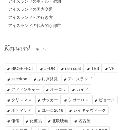
アイスランドのホテル・宿泊
アイスランドの国内交通
アイスランドへの行き方
アイスランドの代表的な都市
Keyword
キーワード
BIOEFFECT
JFDR
rain coat
TBS
VR
zacefron
ふしぎ発見
アイスランド
アドベンチャー
オーロラ
ガイド
クリスマス
サッカー
シガーロス
ビョーク
ボディケア
ユーロ2016
レイキャヴィーク
俳優
化粧品
北欧映画
名古屋