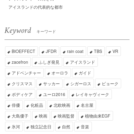
アイスランドの代表的な都市
Keyword
キーワード
BIOEFFECT
JFDR
rain coat
TBS
VR
zacefron
ふしぎ発見
アイスランド
アドベンチャー
オーロラ
ガイド
クリスマス
サッカー
シガーロス
ビョーク
ボディケア
ユーロ2016
レイキャヴィーク
俳優
化粧品
北欧映画
名古屋
大島優子
映画
映画監督
植物由来EGF
氷河
独立記念日
自然
音楽