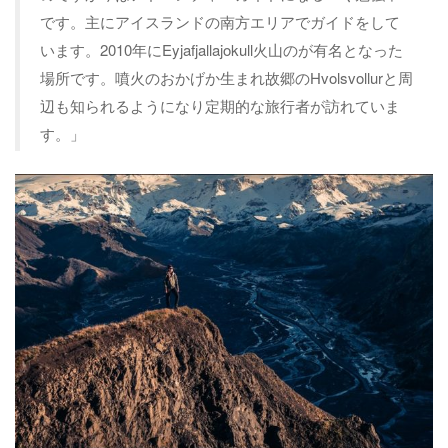
です。主にアイスランドの南方エリアでガイドをして
います。2010年にEyjafjallajokull火山のが有名となった
場所です。噴火のおかげか生まれ故郷のHvolsvollurと周
辺も知られるようになり定期的な旅行者が訪れていま
す。」