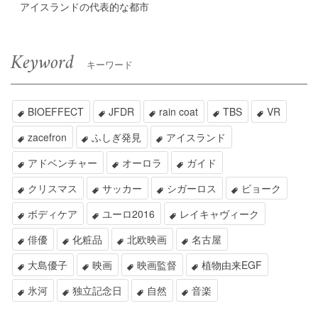
アイスランドの代表的な都市
Keyword
キーワード
BIOEFFECT
JFDR
rain coat
TBS
VR
zacefron
ふしぎ発見
アイスランド
アドベンチャー
オーロラ
ガイド
クリスマス
サッカー
シガーロス
ビョーク
ボディケア
ユーロ2016
レイキャヴィーク
俳優
化粧品
北欧映画
名古屋
大島優子
映画
映画監督
植物由来EGF
氷河
独立記念日
自然
音楽