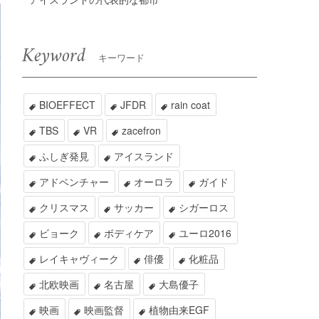
Keyword
キーワード
BIOEFFECT
JFDR
rain coat
TBS
VR
zacefron
ふしぎ発見
アイスランド
アドベンチャー
オーロラ
ガイド
クリスマス
サッカー
シガーロス
ビョーク
ボディケア
ユーロ2016
レイキャヴィーク
俳優
化粧品
北欧映画
名古屋
大島優子
映画
映画監督
植物由来EGF