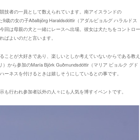
競技者の一員として数えられています。南アイスランドの
歳の女の子Aðalbjörg Haraldsdóttir（アダルビョルグ ハラルドス
今回は母親の犬と一緒にレースへ出場。彼女は犬たちをコントロ
ればよいのだと言います。
ることが大好きであり、楽しいとしか考えていないからである教
参加のMaría Björk Guðmundsdóttir（マリア ビョルク グド
ハーネスを付けるときは嬉しそうにしているとの事です。
示も行われ参加者以外の人々にも人気を博すイベントです。