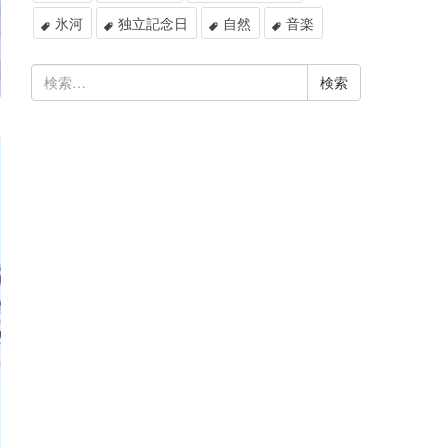
氷河
独立記念日
自然
音楽
検
索: