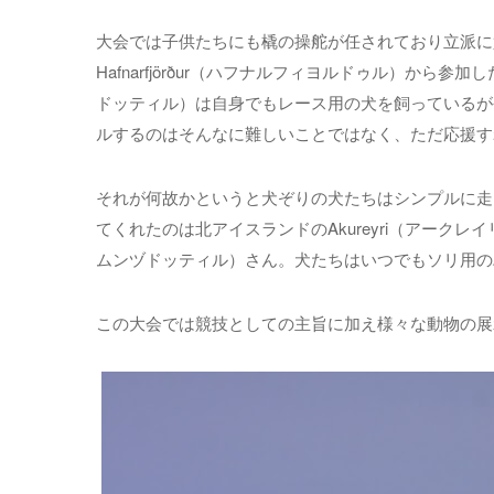
大会では子供たちにも橇の操舵が任されており立派に
Hafnarfjörður（ハフナルフィヨルドゥル）から参加した9
ドッティル）は自身でもレース用の犬を飼っているが
ルするのはそんなに難しいことではなく、ただ応援す
それが何故かというと犬ぞりの犬たちはシンプルに走
てくれたのは北アイスランドのAkureyri（アークレイリ）から
ムンヅドッティル）さん。犬たちはいつでもソリ用の
この大会では競技としての主旨に加え様々な動物の展