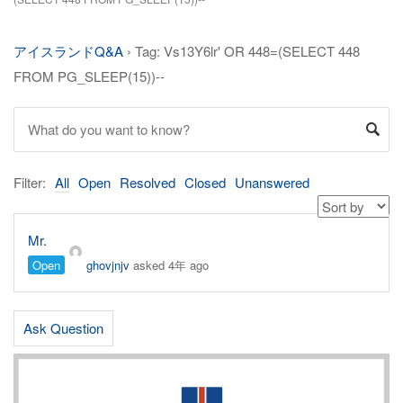
アイスランドQ&A
›
Tag: Vs13Y6lr' OR 448=(SELECT 448
FROM PG_SLEEP(15))--
Filter:
All
Open
Resolved
Closed
Unanswered
Mr.
Open
ghovjnjv
asked 4年 ago
Ask Question