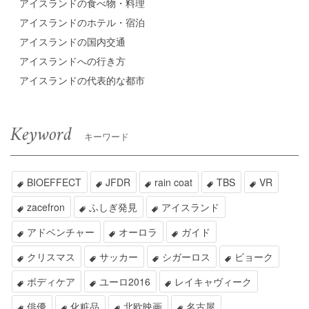
アイスランドの食べ物・料理
アイスランドのホテル・宿泊
アイスランドの国内交通
アイスランドへの行き方
アイスランドの代表的な都市
Keyword
キーワード
BIOEFFECT
JFDR
rain coat
TBS
VR
zacefron
ふしぎ発見
アイスランド
アドベンチャー
オーロラ
ガイド
クリスマス
サッカー
シガーロス
ビョーク
ボディケア
ユーロ2016
レイキャヴィーク
俳優
化粧品
北欧映画
名古屋