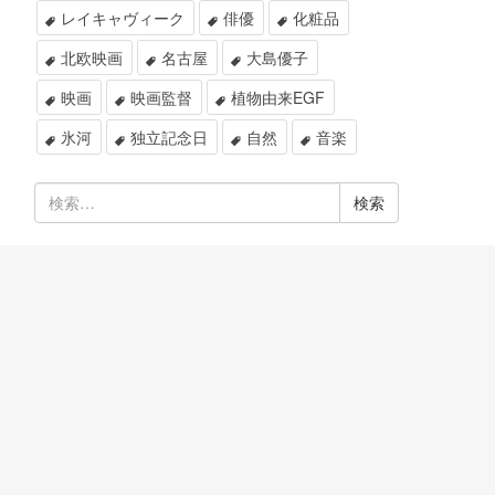
レイキャヴィーク
俳優
化粧品
北欧映画
名古屋
大島優子
映画
映画監督
植物由来EGF
氷河
独立記念日
自然
音楽
検
索: