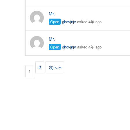
Mr.
Open
ghovjnjv
asked 4年 ago
Mr.
Open
ghovjnjv
asked 4年 ago
2
次へ »
1