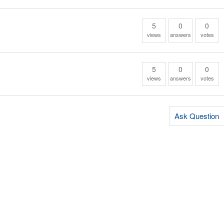
5
0
0
views
answers
votes
5
0
0
views
answers
votes
Ask Question