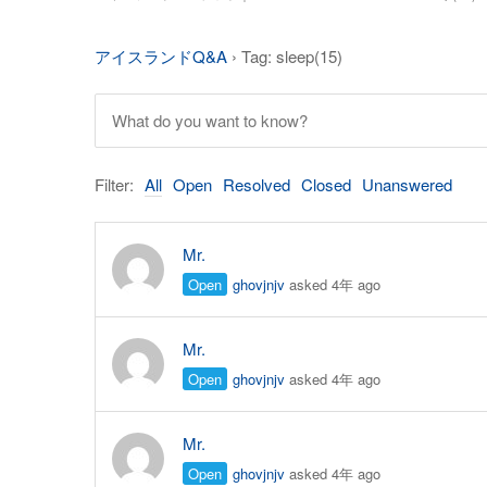
アイスランドQ&A
›
Tag: sleep(15)
Filter:
All
Open
Resolved
Closed
Unanswered
Mr.
Open
ghovjnjv
asked 4年 ago
Mr.
Open
ghovjnjv
asked 4年 ago
Mr.
Open
ghovjnjv
asked 4年 ago