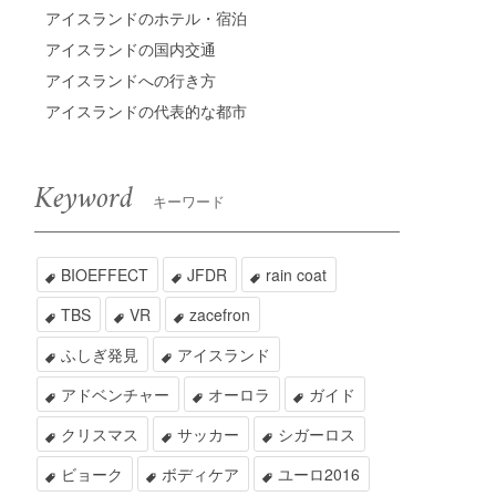
アイスランドのホテル・宿泊
アイスランドの国内交通
アイスランドへの行き方
アイスランドの代表的な都市
Keyword
キーワード
BIOEFFECT
JFDR
rain coat
TBS
VR
zacefron
ふしぎ発見
アイスランド
アドベンチャー
オーロラ
ガイド
クリスマス
サッカー
シガーロス
ビョーク
ボディケア
ユーロ2016